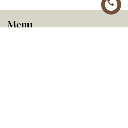
M
e
n
u
Materiales
Microcementos
Suelos continuos
Sistema de reproducción de piedra
Decoración y reformas
Alta decoración
Reformas en viviendas y locales
Lacados y barnizados en cabina