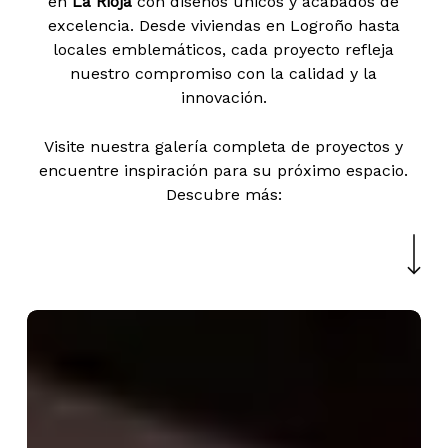
en
La Rioja
con diseños únicos y acabados de
excelencia. Desde viviendas en Logroño hasta
locales emblemáticos, cada proyecto refleja
nuestro compromiso con la calidad y la
innovación.
Visite nuestra galería completa de proyectos y
encuentre inspiración para su próximo espacio.
Descubre más:
Navigate to the nex
AITEC
PROYECTOS
«Bodegas
NIVARIUS
Y
PROELIO»