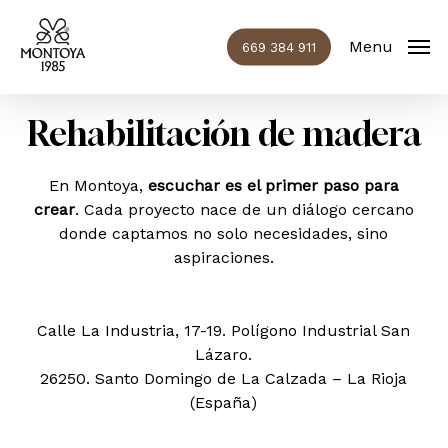
Skip
to
Menu
669 384 911
main
Close
content
Menu
Rehabilitación de madera
En Montoya,
escuchar es el primer paso para
crear
. Cada proyecto nace de un diálogo cercano
donde captamos no solo necesidades, sino
aspiraciones.
Calle La Industria, 17-19. Polígono Industrial San
Lázaro.
26250. Santo Domingo de La Calzada – La Rioja
(España)