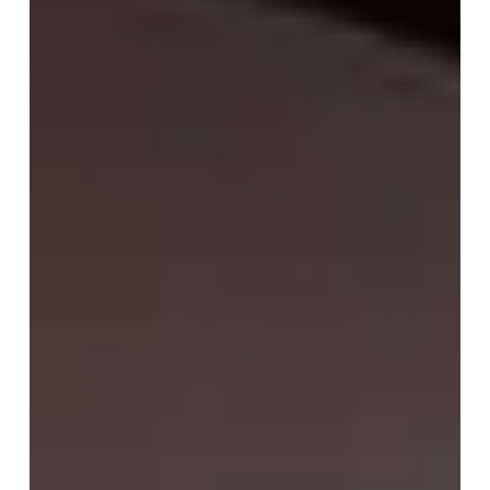
Nalda,
La
Rioja.